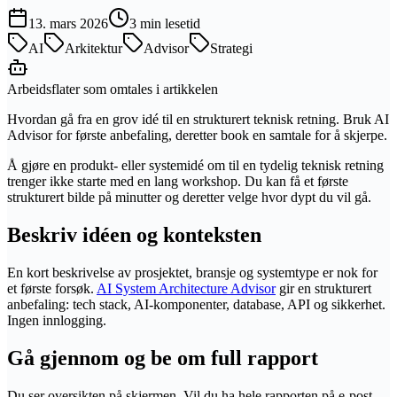
13. mars 2026
3 min lesetid
AI
Arkitektur
Advisor
Strategi
Arbeidsflater som omtales i artikkelen
Hvordan gå fra en grov idé til en strukturert teknisk retning. Bruk AI
Advisor for første anbefaling, deretter book en samtale for å skjerpe.
Å gjøre en produkt- eller systemidé om til en tydelig teknisk retning
trenger ikke starte med en lang workshop. Du kan få et første
strukturert bilde på minutter og deretter velge hvor dypt du vil gå.
Beskriv idéen og konteksten
En kort beskrivelse av prosjektet, bransje og systemtype er nok for
et første forsøk.
AI System Architecture Advisor
gir en strukturert
anbefaling: tech stack, AI-komponenter, database, API og sikkerhet.
Ingen innlogging.
Gå gjennom og be om full rapport
Du ser oversikten på skjermen. Vil du ha hele rapporten på e-post,