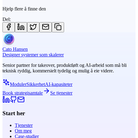
Hjelp flere å finne den
Del:
Cato Hansen
Designer systemer som skalerer
Senior partner for takeover, produktløft og AI-arbeid som må bli
teknisk ryddig, kommersielt tydelig og mulig å eie videre.
Moduler
Sikkerhet
AI-kapasiteter
Book strategisamtale
Se tjenester
Start her
Tjenester
Om meg
Case-studier