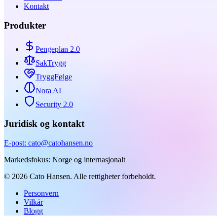
Kontakt
Produkter
Pengeplan 2.0
SakTrygg
TryggFølge
Nora AI
Security 2.0
Juridisk og kontakt
E-post
: cato@catohansen.no
Markedsfokus
:
Norge og internasjonalt
©
2026
Cato Hansen.
Alle rettigheter forbeholdt.
Personvern
Vilkår
Blogg